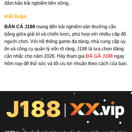
đảm bảo trải nghiệm bền vững.
Kết luận
BẮN CÁ J188
mang đến trải nghiệm săn thưởng cân
bằng giữa giải trí và chiến lược, phù hợp với nhiều cấp độ
người chơi. Với hệ thống game đa dạng, nhà cung cấp uy
tín và công cụ quản lý vốn rõ ràng, J188 là lựa chọn đáng
cân nhắc cho năm 2026. Hãy tham gia
ĐÁ GÀ J188
ngay
hôm nay để thử sức và tối ưu lợi nhuận theo cách của bạn.