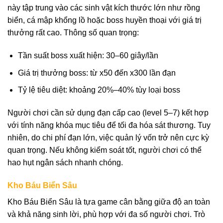
này tập trung vào các sinh vật kích thước lớn như rồng
biển, cá mập khổng lồ hoặc boss huyền thoại với giá trị
thưởng rất cao. Thông số quan trọng:
Tần suất boss xuất hiện: 30–60 giây/lần
Giá trị thưởng boss: từ x50 đến x300 lần đạn
Tỷ lệ tiêu diệt: khoảng 20%–40% tùy loại boss
Người chơi cần sử dụng đạn cấp cao (level 5–7) kết hợp
với tính năng khóa mục tiêu để tối đa hóa sát thương. Tuy
nhiên, do chi phí đạn lớn, việc quản lý vốn trở nên cực kỳ
quan trọng. Nếu không kiểm soát tốt, người chơi có thể
hao hụt ngân sách nhanh chóng.
Kho Báu Biển Sâu
Kho Báu Biển Sâu là tựa game cân bằng giữa độ an toàn
và khả năng sinh lời, phù hợp với đa số người chơi. Trò