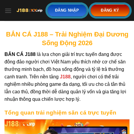
Bỏ
ĐĂNG NHẬP
ĐĂNG KÝ
qua
nội
dung
BẮN CÁ J188 – Trải Nghiệm Đại Dương
Sống Động 2026
BẮN CÁ J188
là lựa chọn giải trí trực tuyến đang được
đông đảo người chơi Việt Nam yêu thích nhờ cơ chế săn
thưởng minh bạch, đồ họa sống động và tỷ lệ trả thưởng
cạnh tranh. Trên nền tảng
J188
, người chơi có thể trải
nghiệm nhiều phòng game đa dạng, tối ưu cho cả tân thủ
lẫn cao thủ, đồng thời dễ dàng quản lý vốn và gia tăng lợi
nhuận thông qua chiến lược hợp lý.
Tổng quan trải nghiệm săn cá trực tuyến