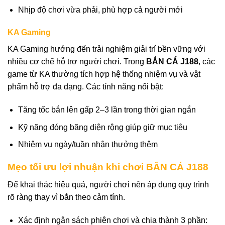
Nhịp độ chơi vừa phải, phù hợp cả người mới
KA Gaming
KA Gaming hướng đến trải nghiệm giải trí bền vững với
nhiều cơ chế hỗ trợ người chơi. Trong
BẮN CÁ J188
, các
game từ KA thường tích hợp hệ thống nhiệm vụ và vật
phẩm hỗ trợ đa dạng. Các tính năng nổi bật:
Tăng tốc bắn lên gấp 2–3 lần trong thời gian ngắn
Kỹ năng đóng băng diện rộng giúp giữ mục tiêu
Nhiệm vụ ngày/tuần nhận thưởng thêm
Mẹo tối ưu lợi nhuận khi chơi BẮN CÁ J188
Để khai thác hiệu quả, người chơi nên áp dụng quy trình
rõ ràng thay vì bắn theo cảm tính.
Xác định ngân sách phiên chơi và chia thành 3 phần: