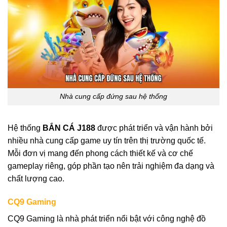
Nhà cung cấp đứng sau hệ thống
Hệ thống
BẮN CÁ J188
được phát triển và vận hành bởi
nhiều nhà cung cấp game uy tín trên thị trường quốc tế.
Mỗi đơn vị mang đến phong cách thiết kế và cơ chế
gameplay riêng, góp phần tạo nên trải nghiệm đa dạng và
chất lượng cao.
CQ9 Gaming
CQ9 Gaming là nhà phát triển nổi bật với công nghệ đồ