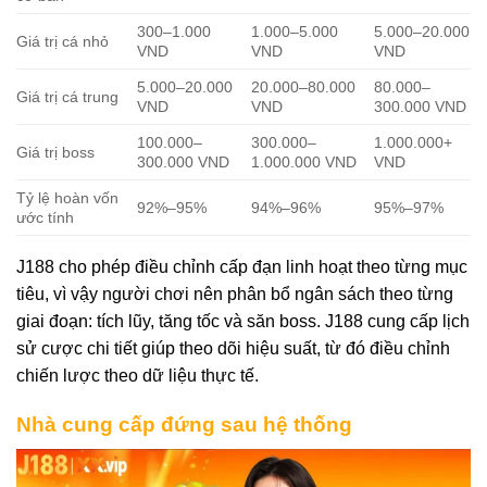
300–1.000
1.000–5.000
5.000–20.000
Giá trị cá nhỏ
VND
VND
VND
5.000–20.000
20.000–80.000
80.000–
Giá trị cá trung
VND
VND
300.000 VND
100.000–
300.000–
1.000.000+
Giá trị boss
300.000 VND
1.000.000 VND
VND
Tỷ lệ hoàn vốn
92%–95%
94%–96%
95%–97%
ước tính
J188 cho phép điều chỉnh cấp đạn linh hoạt theo từng mục
tiêu, vì vậy người chơi nên phân bổ ngân sách theo từng
giai đoạn: tích lũy, tăng tốc và săn boss. J188 cung cấp lịch
sử cược chi tiết giúp theo dõi hiệu suất, từ đó điều chỉnh
chiến lược theo dữ liệu thực tế.
Nhà cung cấp đứng sau hệ thống