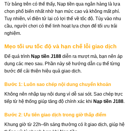
Từ bảng trên có thể thấy, Nạp tiền qua ngân hàng là lựa
chọn phổ biến nhất nhờ hạn mức cao và không mất phí.
Tuy nhiên, ví điện tử lại có lợi thế về tốc độ. Tùy vào nhu
cầu, người chơi có thể linh hoạt lựa chọn để tối ưu trải
nghiệm.
Mẹo tối ưu tốc độ và hạn chế lỗi giao dịch
Để quá trình
Nạp tiền J188
diễn ra mượt mà, bạn nên áp
dụng các mẹo sau. Phần này sẽ hướng dẫn cụ thể từng
bước để cải thiện hiệu quả giao dịch.
Bước 1: Luôn sao chép nội dung chuyển khoản
Không nên nhập tay nội dung vì dễ sai sót. Sao chép trực
tiếp từ hệ thống giúp tăng độ chính xác khi
Nạp tiền J188
.
Bước 2: Ưu tiên giao dịch trong giờ thấp điểm
Khung giờ từ 22h–6h sáng thường có ít giao dịch, giúp hệ