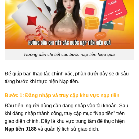
Hướng dẫn chi tiết các bước nạp tiền hiệu quả
Để giúp bạn thao tác chính xác, phần dưới đây sẽ đi sâu
từng bước khi thực hiện Nạp tiền.
Bước 1: Đăng nhập và truy cập khu vực nạp tiền
Đầu tiên, người dùng cần đăng nhập vào tài khoản. Sau
khi đăng nhập thành công, truy cập mục “Nạp tiền” trên
giao diện chính. Đây là khu vực trung tâm để thực hiện
Nạp tiền J188
và quản lý lịch sử giao dịch.