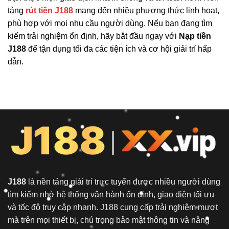
tảng
rút tiền J188
mang đến nhiều phương thức linh hoạt,
phù hợp với mọi nhu cầu người dùng. Nếu bạn đang tìm
kiếm trải nghiệm ổn định, hãy bắt đầu ngay với
Nạp tiền
J188
để tận dụng tối đa các tiện ích và cơ hội giải trí hấp
dẫn.
J188
là nền tảng giải trí trực tuyến được nhiều người dùng
tìm kiếm nhờ hệ thống vận hành ổn định, giao diện tối ưu
và tốc độ truy cập nhanh. J188 cung cấp trải nghiệm mượt
mà trên mọi thiết bị, chú trọng bảo mật thông tin và nâng