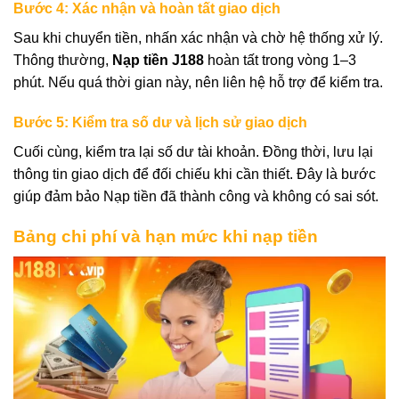
Bước 4: Xác nhận và hoàn tất giao dịch
Sau khi chuyển tiền, nhấn xác nhận và chờ hệ thống xử lý.
Thông thường,
Nạp tiền J188
hoàn tất trong vòng 1–3
phút. Nếu quá thời gian này, nên liên hệ hỗ trợ để kiểm tra.
Bước 5: Kiểm tra số dư và lịch sử giao dịch
Cuối cùng, kiểm tra lại số dư tài khoản. Đồng thời, lưu lại
thông tin giao dịch để đối chiếu khi cần thiết. Đây là bước
giúp đảm bảo Nạp tiền đã thành công và không có sai sót.
Bảng chi phí và hạn mức khi nạp tiền