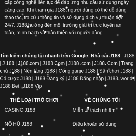
cấp công nghệ liên tục để đáp ứng nhu cầu sử dụng ngày
càng cao. Khi tham gia J188, người dùng có thể dễ dàng
thao tác, tra cứu thông tin và sử dụng dịch vụ thuận tiện
24/7. J188 hướng đến môi trường giải trí trực tuyến an
toàn, minh bạch và thân thiện với người dùng.
Tìm kiếm chúng tôi nhanh trên Google:
Nhà cái J188
| J188
| J 188 | J188.com | J188 Com | J188 .com | J188. Com | Trang
chủ J188 | Nền tảng J188 | Cổng game J188 | Sân chơi J188 |
Cá cược J188 | J188 Đăng ký | J188 Đăng nhập | J188.,world |
J188 Bet | J188 Vip
THỂ LOẠI TRÒ CHƠI
VỀ CHÚNG TÔI
CASINO J188
Miễn từ trách nhiệm
NỔ HŨ J188
Điều khoản sử dụng