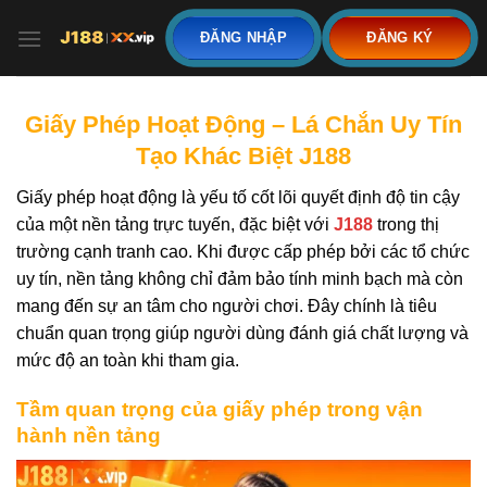
Bỏ
ĐĂNG NHẬP
ĐĂNG KÝ
qua
nội
dung
Giấy Phép Hoạt Động – Lá Chắn Uy Tín
Tạo Khác Biệt J188
Giấy phép hoạt động là yếu tố cốt lõi quyết định độ tin cậy
của một nền tảng trực tuyến, đặc biệt với
J188
trong thị
trường cạnh tranh cao. Khi được cấp phép bởi các tổ chức
uy tín, nền tảng không chỉ đảm bảo tính minh bạch mà còn
mang đến sự an tâm cho người chơi. Đây chính là tiêu
chuẩn quan trọng giúp người dùng đánh giá chất lượng và
mức độ an toàn khi tham gia.
Tầm quan trọng của giấy phép trong vận
hành nền tảng