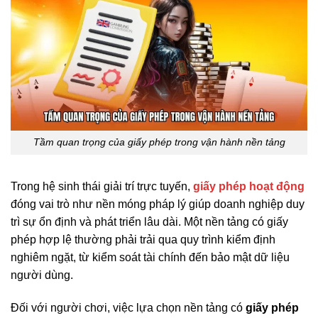
Tầm quan trọng của giấy phép trong vận hành nền tảng
Trong hệ sinh thái giải trí trực tuyến,
giấy phép hoạt động
đóng vai trò như nền móng pháp lý giúp doanh nghiệp duy
trì sự ổn định và phát triển lâu dài. Một nền tảng có giấy
phép hợp lệ thường phải trải qua quy trình kiểm định
nghiêm ngặt, từ kiểm soát tài chính đến bảo mật dữ liệu
người dùng.
Đối với người chơi, việc lựa chọn nền tảng có
giấy phép