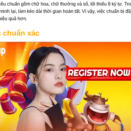
iêu chuẩn gồm chữ hoa, chữ thường và số, tối thiểu 8 ký tự. Tr
inh lại, làm kéo dài thời gian hoàn tất. Vì vậy, việc chuẩn bị đ
hiệu quả hơn.
 chuẩn xác