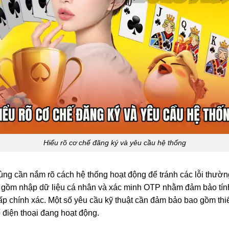
Hiểu rõ cơ chế đăng ký và yêu cầu hệ thống
ùng cần nắm rõ cách hệ thống hoạt động để tránh các lỗi thườn
p gồm nhập dữ liệu cá nhân và xác minh OTP nhằm đảm bảo tính 
p chính xác. Một số yêu cầu kỹ thuật cần đảm bảo bao gồm thiết
ố điện thoại đang hoạt động.