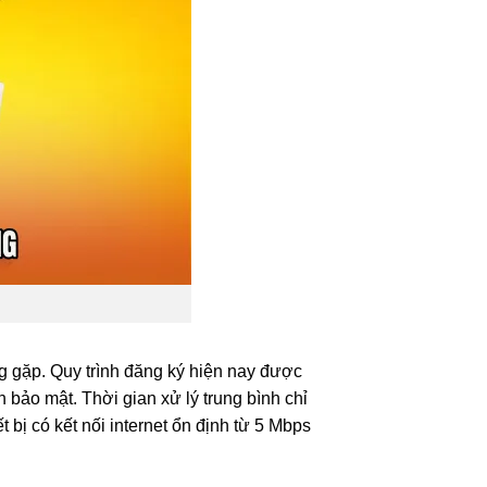
g gặp. Quy trình đăng ký hiện nay được
bảo mật. Thời gian xử lý trung bình chỉ
 bị có kết nối internet ổn định từ 5 Mbps