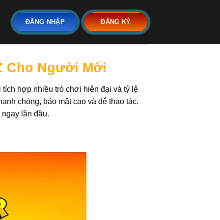
ĐĂNG NHẬP
ĐĂNG KÝ
Z Cho Người Mới
tích hợp nhiều trò chơi hiện đại và tỷ lệ
hanh chóng, bảo mật cao và dễ thao tác.
 ngay lần đầu.