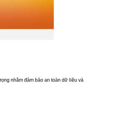
trọng nhằm đảm bảo an toàn dữ liệu và