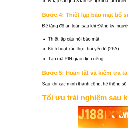
Nhập sai quá 3 lần sẽ bị khóa tạm thời
Bước 4: Thiết lập bảo mật bổ 
Để tăng độ an toàn sau khi Đăng ký, ngườ
Thiết lập câu hỏi bảo mật
Kích hoạt xác thực hai yếu tố (2FA)
Tạo mã PIN giao dịch riêng
Bước 5: Hoàn tất và kiểm tra t
Sau khi xác minh thành công, hệ thống sẽ 
Tối ưu trải nghiệm sau k