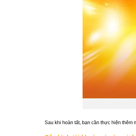
Sau khi hoàn tất, bạn cần thực hiện thêm 