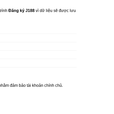
trình
Đăng ký J188
vì dữ liệu sẽ được lưu
hằm đảm bảo tài khoản chính chủ.