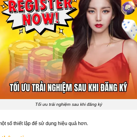
Tối ưu trải nghiệm sau khi đăng ký
một số thiết lập để sử dụng hiệu quả hơn.