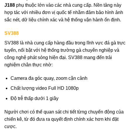
J188
phụ thuộc lớn vào các nhà cung cấp. Nền tảng này
hợp tác với nhiều đơn vị quốc tế nhằm đảm bảo hình ảnh
sắc nét, dữ liệu chính xác và hệ thống vận hành ổn định.
SV388
SV388 là nhà cung cấp hàng đầu trong lĩnh vực đá gà trực
tuyến, nổi bật với hệ thống trường gà chuyên nghiệp và
công nghệ phát sóng hiện đại. SV388 mang đến trải
nghiệm chân thực nhờ:
Camera đa góc quay, zoom cận cảnh
Chất lượng video Full HD 1080p
Độ trễ thấp dưới 1 giây
Người chơi có thể quan sát chi tiết từng chuyển động của
chiến kê, từ đó đưa ra quyết định chính xác hơn khi đặt
cược.