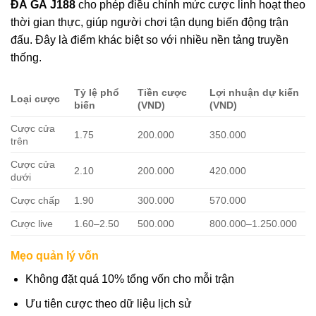
ĐÁ GÀ J188
cho phép điều chỉnh mức cược linh hoạt theo
thời gian thực, giúp người chơi tận dụng biến động trận
đấu. Đây là điểm khác biệt so với nhiều nền tảng truyền
thống.
Tỷ lệ phổ
Tiền cược
Lợi nhuận dự kiến
Loại cược
biến
(VND)
(VND)
Cược cửa
1.75
200.000
350.000
trên
Cược cửa
2.10
200.000
420.000
dưới
Cược chấp
1.90
300.000
570.000
Cược live
1.60–2.50
500.000
800.000–1.250.000
Mẹo quản lý vốn
Không đặt quá 10% tổng vốn cho mỗi trận
Ưu tiên cược theo dữ liệu lịch sử