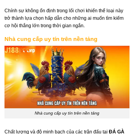
Chính sự không ổn định trong lối chơi khiến thể loại này
trở thành lựa chọn hấp dẫn cho những ai muốn tìm kiếm
cơ hội thắng lớn trong thời gian ngắn.
Nhà cung cấp uy tín trên nền tảng
Nhà cung cấp uy tín trên nền tảng
Chất lượng và độ minh bạch của các trận đấu tại
ĐÁ GÀ