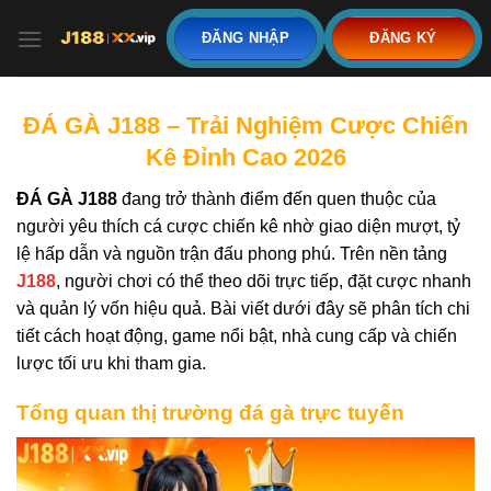
Bỏ
ĐĂNG NHẬP
ĐĂNG KÝ
qua
nội
dung
ĐÁ GÀ J188 – Trải Nghiệm Cược Chiến
Kê Đỉnh Cao 2026
ĐÁ GÀ J188
đang trở thành điểm đến quen thuộc của
người yêu thích cá cược chiến kê nhờ giao diện mượt, tỷ
lệ hấp dẫn và nguồn trận đấu phong phú. Trên nền tảng
J188
, người chơi có thể theo dõi trực tiếp, đặt cược nhanh
và quản lý vốn hiệu quả. Bài viết dưới đây sẽ phân tích chi
tiết cách hoạt động, game nổi bật, nhà cung cấp và chiến
lược tối ưu khi tham gia.
Tổng quan thị trường đá gà trực tuyến