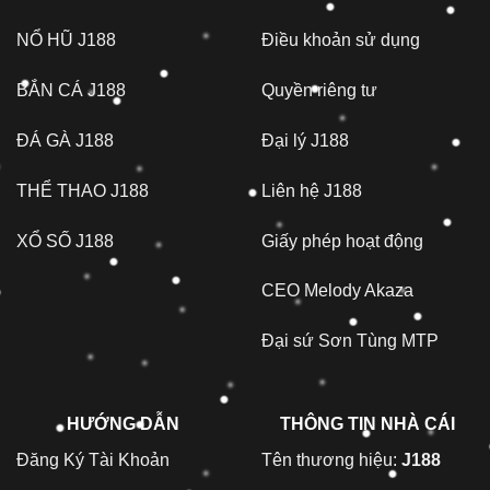
NỔ HŨ J188
Điều khoản sử dụng
BẮN CÁ J188
Quyền riêng tư
ĐÁ GÀ J188
Đại lý J188
THỂ THAO J188
Liên hệ J188
XỔ SỐ J188
Giấy phép hoạt động
CEO Melody Akaza
Đại sứ Sơn Tùng MTP
HƯỚNG DẪN
THÔNG TIN NHÀ CÁI
Đăng Ký Tài Khoản
Tên thương hiệu:
J188