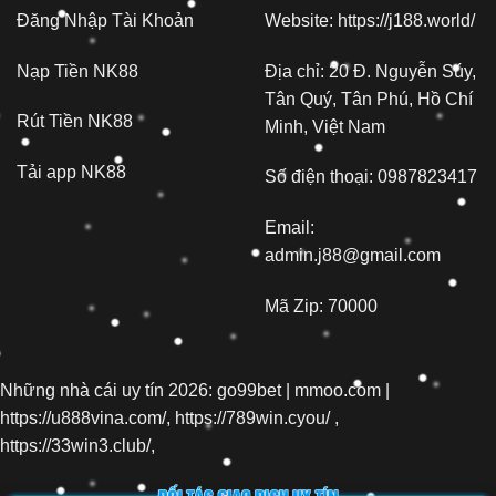
Đăng Nhập Tài Khoản
Website: https://j188.world/
Nạp Tiền NK88
Địa chỉ: 20 Đ. Nguyễn Súy,
Tân Quý, Tân Phú, Hồ Chí
Rút Tiền NK88
Minh, Việt Nam
Tải app NK88
Số điện thoại: 0987823417
Email:
admin.j88@gmail.com
Mã Zip: 70000
Những nhà cái uy tín 2026:
go99bet
|
mmoo.com
|
https://u888vina.com/
,
https://789win.cyou/
,
https://33win3.club/
,