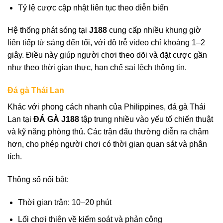
Tỷ lệ cược cập nhật liên tục theo diễn biến
Hệ thống phát sóng tại
J188
cung cấp nhiều khung giờ
liên tiếp từ sáng đến tối, với độ trễ video chỉ khoảng 1–2
giây. Điều này giúp người chơi theo dõi và đặt cược gần
như theo thời gian thực, hạn chế sai lệch thông tin.
Đá gà Thái Lan
Khác với phong cách nhanh của Philippines, đá gà Thái
Lan tại
ĐÁ GÀ J188
tập trung nhiều vào yếu tố chiến thuật
và kỹ năng phòng thủ. Các trận đấu thường diễn ra chậm
hơn, cho phép người chơi có thời gian quan sát và phân
tích.
Thông số nổi bật:
Thời gian trận: 10–20 phút
Lối chơi thiên về kiểm soát và phản công