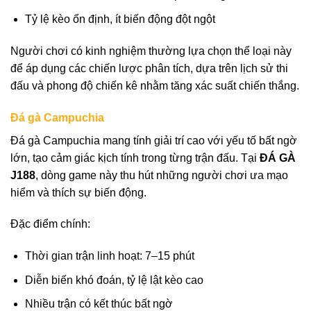
Tỷ lệ kèo ổn định, ít biến động đột ngột
Người chơi có kinh nghiệm thường lựa chọn thể loại này
để áp dụng các chiến lược phân tích, dựa trên lịch sử thi
đấu và phong độ chiến kê nhằm tăng xác suất chiến thắng.
Đá gà Campuchia
Đá gà Campuchia mang tính giải trí cao với yếu tố bất ngờ
lớn, tạo cảm giác kịch tính trong từng trận đấu. Tại
ĐÁ GÀ
J188
, dòng game này thu hút những người chơi ưa mạo
hiểm và thích sự biến động.
Đặc điểm chính:
Thời gian trận linh hoạt: 7–15 phút
Diễn biến khó đoán, tỷ lệ lật kèo cao
Nhiều trận có kết thúc bất ngờ