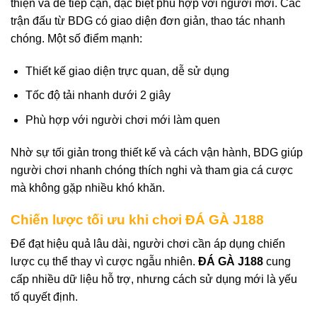
thiện và dễ tiếp cận, đặc biệt phù hợp với người mới. Các
trận đấu từ BDG có giao diện đơn giản, thao tác nhanh
chóng. Một số điểm mạnh:
Thiết kế giao diện trực quan, dễ sử dụng
Tốc độ tải nhanh dưới 2 giây
Phù hợp với người chơi mới làm quen
Nhờ sự tối giản trong thiết kế và cách vận hành, BDG giúp
người chơi nhanh chóng thích nghi và tham gia cá cược
mà không gặp nhiều khó khăn.
Chiến lược tối ưu khi chơi ĐÁ GÀ J188
Để đạt hiệu quả lâu dài, người chơi cần áp dụng chiến
lược cụ thể thay vì cược ngẫu nhiên.
ĐÁ GÀ J188
cung
cấp nhiều dữ liệu hỗ trợ, nhưng cách sử dụng mới là yếu
tố quyết định.