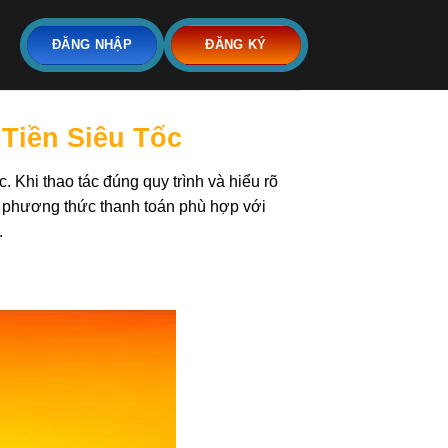
ĐĂNG NHẬP
ĐĂNG KÝ
 Tiền Siêu Tốc
 Khi thao tác đúng quy trình và hiểu rõ
u phương thức thanh toán phù hợp với
.