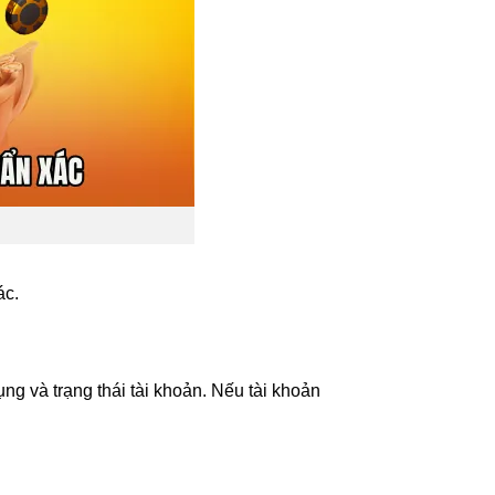
ác.
ng và trạng thái tài khoản. Nếu tài khoản