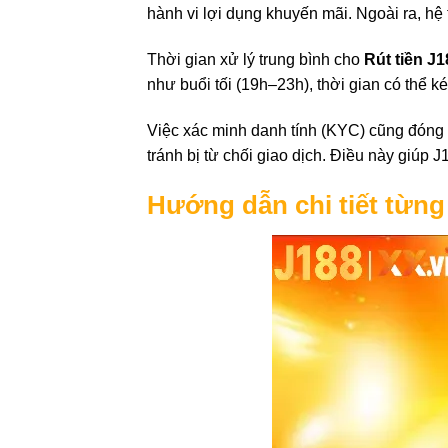
hành vi lợi dụng khuyến mãi. Ngoài ra, hệ 
Thời gian xử lý trung bình cho
Rút tiền J1
như buổi tối (19h–23h), thời gian có thể k
Việc xác minh danh tính (KYC) cũng đóng v
tránh bị từ chối giao dịch. Điều này giúp J
Hướng dẫn chi tiết từng