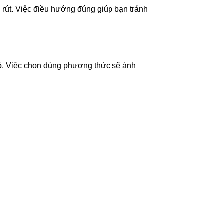
à rút. Việc điều hướng đúng giúp bạn tránh
độ. Việc chọn đúng phương thức sẽ ảnh