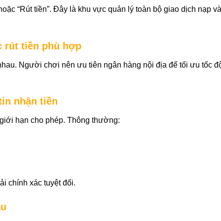
hoặc “Rút tiền”. Đây là khu vực quản lý toàn bộ giao dịch nạp v
rút tiền phù hợp
hau. Người chơi nên ưu tiên ngân hàng nội địa để tối ưu tốc 
tin nhận tiền
 giới hạn cho phép. Thông thường:
i chính xác tuyệt đối.
ầu