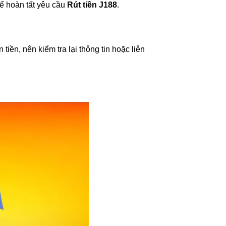
ể hoàn tất yêu cầu
Rút tiền J188
.
tiền, nên kiểm tra lại thông tin hoặc liên