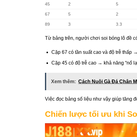
45
2
5
67
5
2
89
3
3.3
Từ bảng trên, người chơi soi bóng lô đề c
Cặp 67 có tần suất cao và độ trễ thấp →
Cặp 45 có độ trễ cao → khả năng “nổ lạ
Xem thêm:
Cách Nuôi Gà Đá Chân Mạ
Việc đọc bảng số liệu như vậy giúp tăng đ
Chiến lược tối ưu khi So