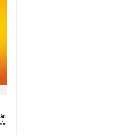
tần
rủi