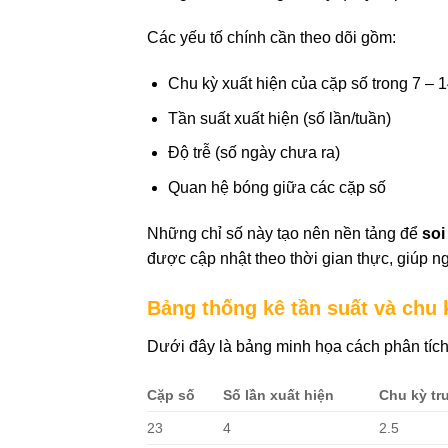
Các yếu tố chính cần theo dõi gồm:
Chu kỳ xuất hiện của cặp số trong 7 – 
Tần suất xuất hiện (số lần/tuần)
Độ trễ (số ngày chưa ra)
Quan hệ bóng giữa các cặp số
Những chỉ số này tạo nên nền tảng để
soi
được cập nhật theo thời gian thực, giúp 
Bảng thống kê tần suất và chu 
Dưới đây là bảng minh họa cách phân tích
Cặp số
Số lần xuất hiện
Chu kỳ tr
23
4
2.5