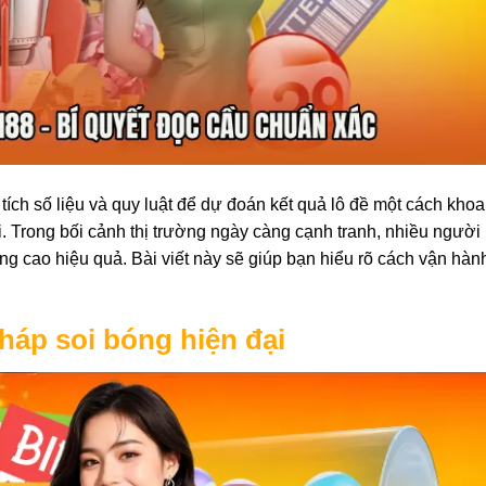
ích số liệu và quy luật để dự đoán kết quả lô đề một cách khoa
. Trong bối cảnh thị trường ngày càng cạnh tranh, nhiều người
ng cao hiệu quả. Bài viết này sẽ giúp bạn hiểu rõ cách vận hàn
.
áp soi bóng hiện đại