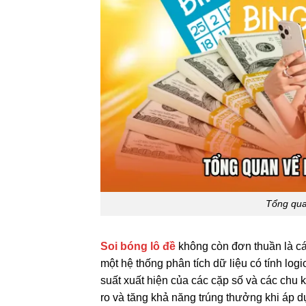
Tổng qua
Soi bóng lô đề
không còn đơn thuần là các
một hệ thống phân tích dữ liệu có tính log
suất xuất hiện của các cặp số và các chu 
ro và tăng khả năng trúng thưởng khi áp 