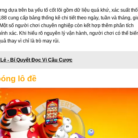
g dựa trên ba yếu tố cốt lõi gồm dữ liệu quá khứ, xác suất th
88 cung cấp bảng thống kê chi tiết theo ngày, tuần và tháng, gi
Một số người chơi chuyên nghiệp còn kết hợp thêm phân tích
nh xác. Khi hiểu rõ nguyên lý vận hành, người chơi có thể biế
ả thay vì chỉ là trò may rủi.
Lẻ - Bí Quyết Đọc Vị Cầu Cược
bóng lô đề