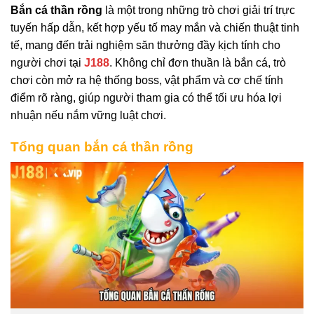
Bắn cá thần rồng
là một trong những trò chơi giải trí trực
tuyến hấp dẫn, kết hợp yếu tố may mắn và chiến thuật tinh
tế, mang đến trải nghiệm săn thưởng đầy kịch tính cho
người chơi tại
J188
. Không chỉ đơn thuần là bắn cá, trò
chơi còn mở ra hệ thống boss, vật phẩm và cơ chế tính
điểm rõ ràng, giúp người tham gia có thể tối ưu hóa lợi
nhuận nếu nắm vững luật chơi.
Tổng quan bắn cá thần rồng