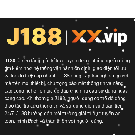
J188
là nền tảng giải trí trực tuyến được nhiều người dùng
tìm kiếm nhờ hệ thống vận hành ổn định, giao diện tối ưu
và tốc độ truy cập nhanh. J188 cung cấp trải nghiệm mượt
mà trên mọi thiết bị, chú trọng bảo mật thông tin và nâng
cấp công nghệ liên tục để đáp ứng nhu cầu sử dụng ngày
càng cao. Khi tham gia J188, người dùng có thể dễ dàng
thao tác, tra cứu thông tin và sử dụng dịch vụ thuận tiện
24/7. J188 hướng đến môi trường giải trí trực tuyến an
toàn, minh bạch và thân thiện với người dùng.