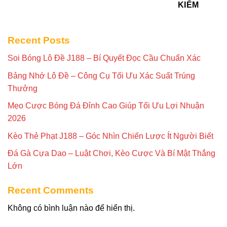
KIẾM
Recent Posts
Soi Bóng Lô Đề J188 – Bí Quyết Đọc Cầu Chuẩn Xác
Bảng Nhớ Lô Đề – Công Cụ Tối Ưu Xác Suất Trúng
Thưởng
Mẹo Cược Bóng Đá Đỉnh Cao Giúp Tối Ưu Lợi Nhuận
2026
Kèo Thẻ Phạt J188 – Góc Nhìn Chiến Lược Ít Người Biết
Đá Gà Cựa Dao – Luật Chơi, Kèo Cược Và Bí Mật Thắng
Lớn
Recent Comments
Không có bình luận nào để hiển thị.