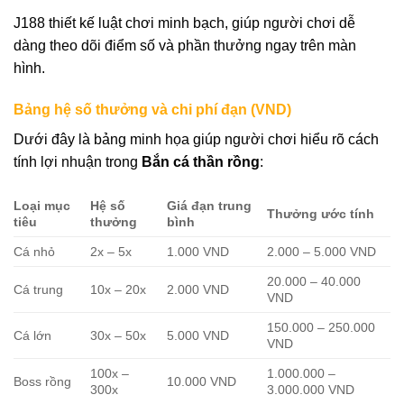
J188 thiết kế luật chơi minh bạch, giúp người chơi dễ
dàng theo dõi điểm số và phần thưởng ngay trên màn
hình.
Bảng hệ số thưởng và chi phí đạn (VND)
Dưới đây là bảng minh họa giúp người chơi hiểu rõ cách
tính lợi nhuận trong
Bắn cá thần rồng
:
Loại mục
Hệ số
Giá đạn trung
Thưởng ước tính
tiêu
thưởng
bình
Cá nhỏ
2x – 5x
1.000 VND
2.000 – 5.000 VND
20.000 – 40.000
Cá trung
10x – 20x
2.000 VND
VND
150.000 – 250.000
Cá lớn
30x – 50x
5.000 VND
VND
100x –
1.000.000 –
Boss rồng
10.000 VND
300x
3.000.000 VND