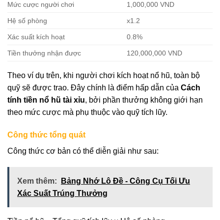
Mức cược người chơi
1,000,000 VND
Hệ số phòng
x1.2
Xác suất kích hoạt
0.8%
Tiền thưởng nhận được
120,000,000 VND
Theo ví dụ trên, khi người chơi kích hoạt nổ hũ, toàn bộ
quỹ sẽ được trao. Đây chính là điểm hấp dẫn của
Cách
tính tiền nổ hũ tài xỉu
, bởi phần thưởng không giới hạn
theo mức cược mà phụ thuộc vào quỹ tích lũy.
Công thức tổng quát
Công thức cơ bản có thể diễn giải như sau:
Xem thêm:
Bảng Nhớ Lô Đề - Công Cụ Tối Ưu
Xác Suất Trúng Thưởng