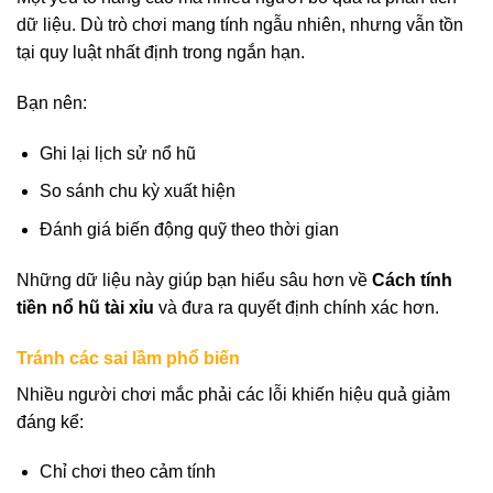
dữ liệu. Dù trò chơi mang tính ngẫu nhiên, nhưng vẫn tồn
tại quy luật nhất định trong ngắn hạn.
Bạn nên:
Ghi lại lịch sử nổ hũ
So sánh chu kỳ xuất hiện
Đánh giá biến động quỹ theo thời gian
Những dữ liệu này giúp bạn hiểu sâu hơn về
Cách tính
tiền nổ hũ tài xỉu
và đưa ra quyết định chính xác hơn.
Tránh các sai lầm phổ biến
Nhiều người chơi mắc phải các lỗi khiến hiệu quả giảm
đáng kể:
Chỉ chơi theo cảm tính