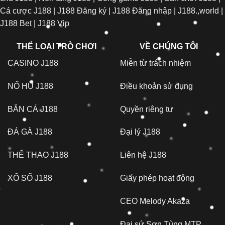
Cá cược J188 | J188 Đăng ký | J188 Đăng nhập | J188.,world |
J188 Bet | J188 Vip
THỂ LOẠI TRÒ CHƠI
VỀ CHÚNG TÔI
CASINO J188
Miễn từ trách nhiệm
NỔ HŨ J188
Điều khoản sử dụng
BẮN CÁ J188
Quyền riêng tư
ĐÁ GÀ J188
Đại lý J188
THỂ THAO J188
Liên hệ J188
XỔ SỐ J188
Giấy phép hoạt động
CEO Melody Akaza
Đại sứ Sơn Tùng MTP