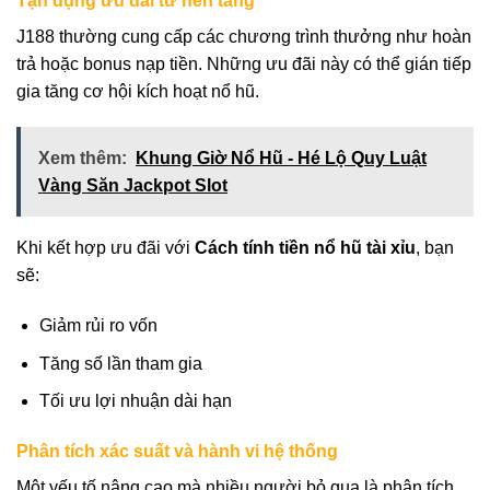
Tận dụng ưu đãi từ nền tảng
J188 thường cung cấp các chương trình thưởng như hoàn
trả hoặc bonus nạp tiền. Những ưu đãi này có thể gián tiếp
gia tăng cơ hội kích hoạt nổ hũ.
Xem thêm:
Khung Giờ Nổ Hũ - Hé Lộ Quy Luật
Vàng Săn Jackpot Slot
Khi kết hợp ưu đãi với
Cách tính tiền nổ hũ tài xỉu
, bạn
sẽ:
Giảm rủi ro vốn
Tăng số lần tham gia
Tối ưu lợi nhuận dài hạn
Phân tích xác suất và hành vi hệ thống
Một yếu tố nâng cao mà nhiều người bỏ qua là phân tích