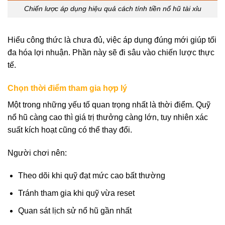
Chiến lược áp dụng hiệu quả cách tính tiền nổ hũ tài xỉu
Hiểu công thức là chưa đủ, việc áp dụng đúng mới giúp tối
đa hóa lợi nhuận. Phần này sẽ đi sâu vào chiến lược thực
tế.
Chọn thời điểm tham gia hợp lý
Một trong những yếu tố quan trọng nhất là thời điểm. Quỹ
nổ hũ càng cao thì giá trị thưởng càng lớn, tuy nhiên xác
suất kích hoạt cũng có thể thay đổi.
Người chơi nên:
Theo dõi khi quỹ đạt mức cao bất thường
Tránh tham gia khi quỹ vừa reset
Quan sát lịch sử nổ hũ gần nhất